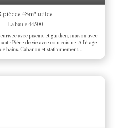
 pièces 48m² utiles
La baule 44500
curisée avec piscine et gardien, maison avec
ant : Pièce de vie avec coin cuisine. A l'étage
 de bains. Cabanon et stationnement
000€ HAI (5. 22 % d'honoraires TTC à la
) Copropriété de 404 lots - dont 188 lots
océdure en cours). Charges annuelles : 956.