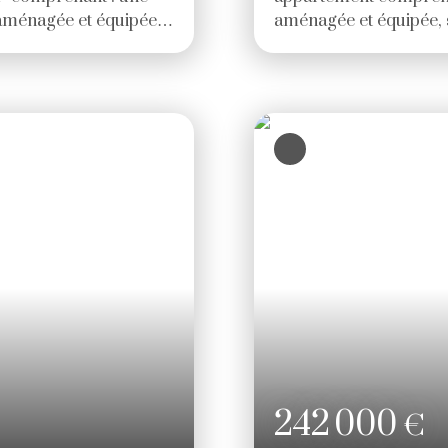
 aménagée et équipée
aménagée et équipée, s
es, dont une suite
salle d'eau et wc sépar
le d'eau. À l'étage, une
HAI (5. 11 % d'honorai
 Garage avec
Copropriété de 20 lots
révoir. Prix 525.
en cours). Charges ann
e l'acquéreur. )
242 000
€