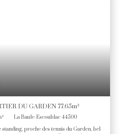
s de haut standing. Livraison 2026. Frais de
 consulter. Copropriété de 20 lots - dont 5
e procédure en cours).
RTIER DU GARDEN 77.65m²
m²
La Baule-Escoublac 44500
 standing, proche des tennis du Garden, bel