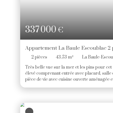
337 000
€
Appartement La Baule Escoublac 2 
2
pièces
43.53
m²
La Baule-Esco
Très belle vue sur la mer et les pins pour ce
élevé comprenant entrée avec placard, salle 
pièce de vie avec cuisine ouverte aménagée 
sur balcon. Local vélos. Appartement en très b
lumineux. Prix: 337 000€ HAI (5. 31 % d'hon
charge de l'acquéreur. ) Copropriété de 19 lots
habitation. (Pas de procédure en cours). Cha
00 euros.