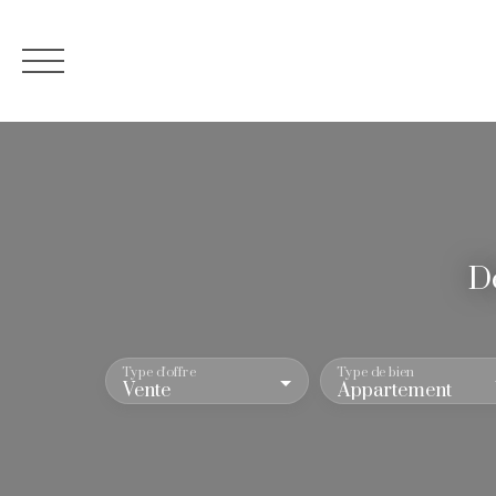
Accueil
Nos
Dé
Estimation
02 40 24 12 61
Type d'offre
Type de bien
Vente
Appartement