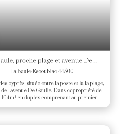
aule, proche plage et avenue De
La Baule-Escoublac 44500
s cyprès' située entre la poste et la la plage,
 de l'avenue De Gaulle. Dans copropriété de
e 104m² en duplex comprenant au premier
rie, wc séparés et espace de vie avec cuisine
xposée sud de 23m². A l'étage, palier
dont 1 avec salle d'eau privative, salle d'eau
parés. Beau garage de 16m². Faible
ique (norme RE 2020), chauffage au sol par