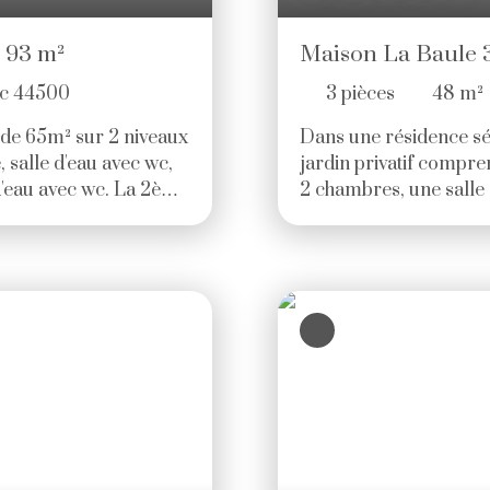
 93 m²
Maison La Baule 3
ac 44500
3
pièces
48
m²
 de 65m² sur 2 niveaux
Dans une résidence sé
 salle d'eau avec wc,
jardin privatif compren
 d'eau avec wc. La 2ème
2 chambres, une salle
kitchenette, chambre,
nominatif. Prix 242. 
uit. Dépendance de
charge de l'acquéreur. 
 exposés sud ouest.
habitation. (Pas de pr
TC à la charge de
00 euros.