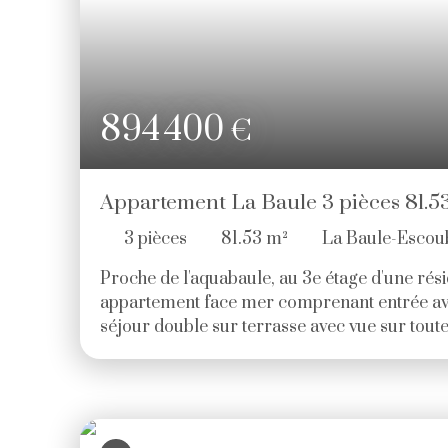
894 400
€
Appartement La Baule 3 pièces 81.5
3
pièces
81.53
m²
La Baule-Escou
Proche de l'aquabaule, au 3e étage d'une rés
appartement face mer comprenant entrée ave
séjour double sur terrasse avec vue sur toute 
ouverte aménagée et équipée, 2 chambres sur 
et wc séparé. Parking extérieur privatif et cav
en sus. Prix: 894 400€ HAI (4. 00 % d'honor
de l'acquéreur. ) Copropriété de 149 lots - dont
(Pas de procédure en cours). Charges annuel