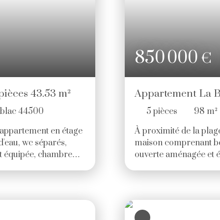
850 000
€
pièces 43.53 m²
Appartement La B
ublac 44500
5
pièces
98
m²
t appartement en étage
À proximité de la pla
d'eau, wc séparés,
maison comprenant bel
et équipée, chambre
ouverte aménagée et é
on état, clair et
trois chambres et deux
oraires TTC à la
propre salle d'eau. U
 - dont 19 lots
HAI (4. 94 % d'honorai
rges annuelles : 854.
Copropriété de 47 lots 
en cours). Charges ann