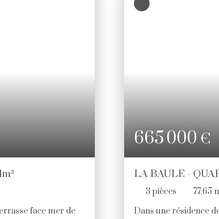
géothermie. Prestation
notaires réduits. Nous
lots habitation. (Pas d
665 000
€
1m²
LA BAULE - QUA
3
pièces
77.65
terrasse face mer de
Dans une résidence de