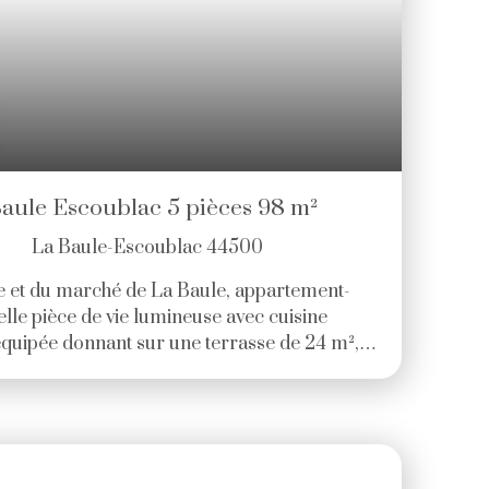
aule Escoublac 5 pièces 98 m²
La Baule-Escoublac 44500
ge et du marché de La Baule, appartement-
le pièce de vie lumineuse avec cuisine
quipée donnant sur une terrasse de 24 m²,
 salles d'eau. À l'étage, une chambre avec sa
n garage complète ce bien. Prix 850. 000€
res TTC à la charge de l'acquéreur. )
- dont 19 lots habitation. (Pas de procédure
uelles : 1900. 00 euros.