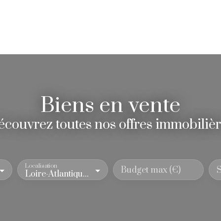
 biens à La Baule
Nos biens à Paris
Neuf
Biens en vente
couvrez toutes nos offres immobiliè
Localisation
Budget max (€)
S
Loire-Atlantique (44)