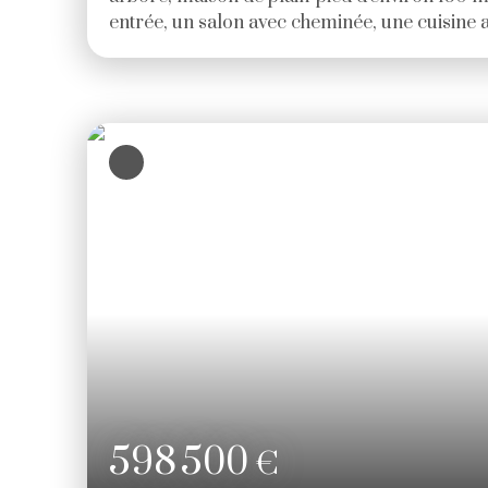
entrée, un salon avec cheminée, une cuisine
ouverte sur une salle à manger, trois chambr
parentale avec salle de bains privative, une sal
chambre avec accès extérieur et salle d'eau.
buanderie. Des travaux de rénovation sont à p
000€ (5. 00 % d'honoraires TTC à la charge d
598 500
€