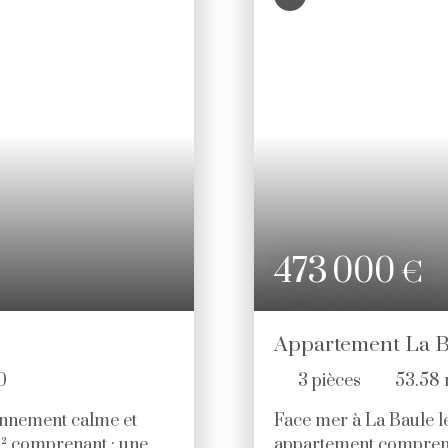
473 000
€
Appartement La B
0
3
pièces
53.58
ronnement calme et
Face mer à La Baule le
m² comprenant : une
appartement comprenan