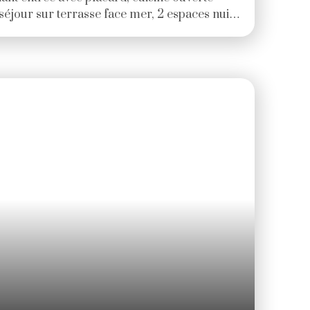
éjour sur terrasse face mer, 2 espaces nuit,
és. Cave et parking privatif. Prix: 473 000€
res TTC à la charge de l'acquéreur. )
 - dont 9 lots habitation. (Pas de procédure
uelles : 1733. 00 euros.