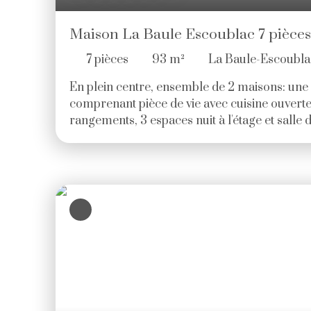
Maison La Baule Escoublac 7 pièces
7
pièces
93
m²
La Baule-Escoubl
En plein centre, ensemble de 2 maisons: une
comprenant pièce de vie avec cuisine ouverte,
rangements, 3 espaces nuit à l'étage et salle
maison de 28m² comprend une pièce de vie, 
salle d'eau avec wc et à l'étage , un espace n
18m². Le tout donne sur une cour et jardinet
Prix: 598 500€ HAI (5. 00 % d'honoraires T
l'acquéreur. )