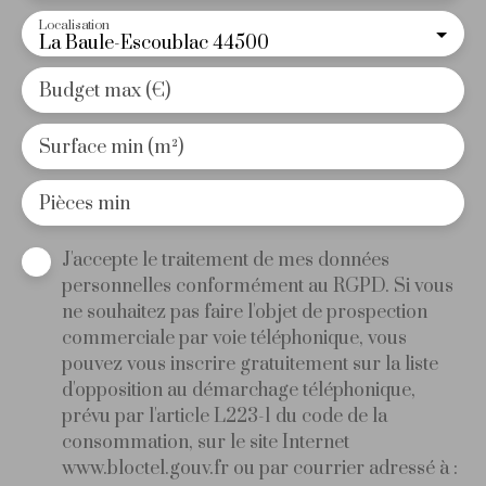
Localisation
La Baule-Escoublac 44500
Budget max (€)
Surface min (m²)
Pièces min
J'accepte le traitement de mes données
personnelles conformément au RGPD. Si vous
ne souhaitez pas faire l'objet de prospection
commerciale par voie téléphonique, vous
pouvez vous inscrire gratuitement sur la liste
d'opposition au démarchage téléphonique,
prévu par l'article L223-1 du code de la
consommation, sur le site Internet
www.bloctel.gouv.fr ou par courrier adressé à :