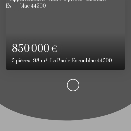
850 000
€
5
pièces
98
m²
La Baule-Escoublac 44500