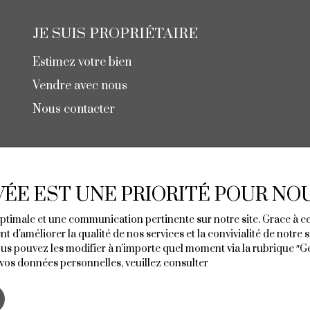
JE SUIS PROPRIÉTAIRE
Estimez votre bien
Vendre avec nous
Nous contacter
IVÉE EST UNE PRIORITÉ POUR NO
 optimale et une communication pertinente sur notre site. Grace à
t d'améliorer la qualité de nos services et la convivialité de notre
s pouvez les modifier à n'importe quel moment via la rubrique ″Gére
 vos données personnelles, veuillez consulter
notre politique de co
25 Boulevard Hennecart
44500 La Baule