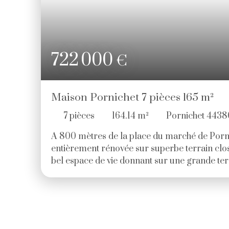
722 000
€
Maison Pornichet 7 pièces 165 m²
7
pièces
164.14
m²
Pornichet 4438
A 800 mètres de la place du marché de Porn
entièrement rénovée sur superbe terrain clo
bel espace de vie donnant sur une grande ter
parc, cuisine aménagée ouverte, 2 chambres 
ou dressing, salle d'eau. A l'étage, grand dé
chambres, une salle de bains avec douche. G
garage, cave, chaufferie/buanderie, chambr
avec de grands volumes à 2 pas des commerc