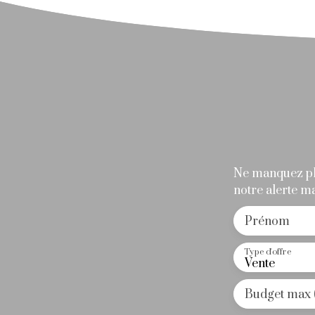
écoles. Prix 722. 000 € HAI (3. 88 % d'honor
de l'acquéreur. )
Ne manquez plu
notre alerte mai
Prénom
Type d'offre
Vente
Budget max 