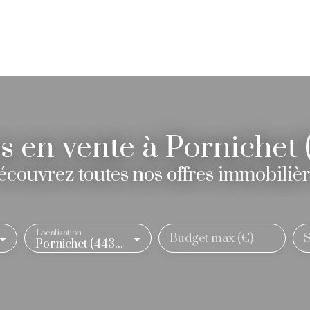
 biens à La Baule
Nos biens à Paris
Neuf
 en vente à Pornichet
couvrez toutes nos offres immobiliè
Localisation
Budget max (€)
S
Pornichet (44380)