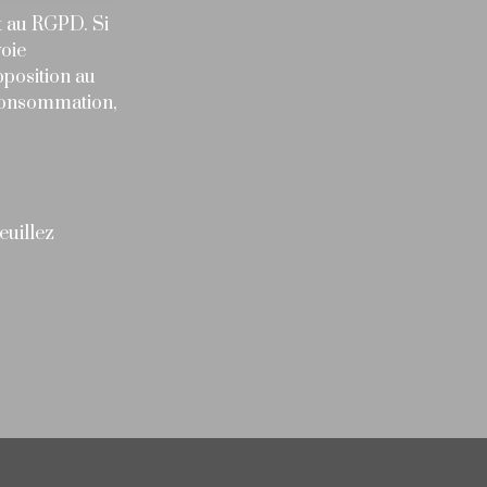
t au RGPD. Si
voie
pposition au
 consommation,
euillez