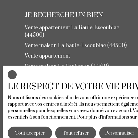
JE RECHERCHE UN BIEN
Vente appartement La Baule-Escoublac
(44500)
Vente maison La Baule-Escoublac (44500)
Vente appartement
Vente maison Le Pouliguen (44510)
Vente maison Guérande (44350)
LE RESPECT DE VOTRE VIE PR
Vente maison Pornichet (44380)
Nous utilisons des cookies afin de vous offrir une expérience
rapport avec vos centres d'intérêt. Ils nous permettent égalemen
personnelles pour lesquelles vous avez donné votre accord. Vou
essentiels à son fonctionnement. Pour plus d'informations sur
+33 2 40 24 12 61
Tout accepter
Tout refuser
Personnaliser