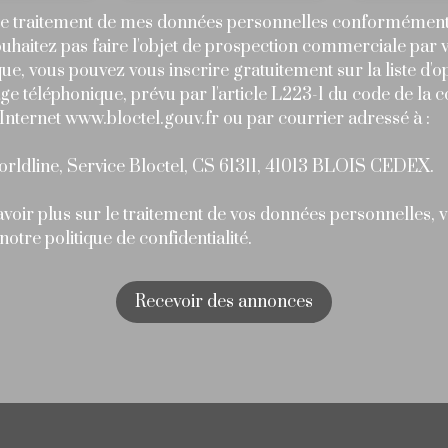
 le traitement de mes données personnelles conformémen
uhaitez pas faire l'objet de prospection commerciale par 
ue, vous pouvez vous inscrire gratuitement sur la liste d'o
e téléphonique, prévu par l'article L223-1 du code de la
e Internet www.bloctel.gouv.fr ou par courrier adressé à :
orldline, Service Bloctel, CS 61311, 41013 BLOIS CEDEX.
voir plus sur le traitement de vos données personnelles, v
 notre
politique de confidentialité
.
Recevoir des annonces