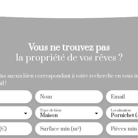
aires TTC à la charge
Vous ne trouvez pas
la propriété de vos rêves ?
s aucun bien correspondant à votre recherche en vous in
l !
Nom
Email
Type de bien
Localisation
Maison
Pornichet 
(€)
Surface min (m²)
Pièces min