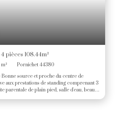
4 pièces 108.44m²
4
m²
Pornichet 44380
 Bonne source et proche du centre de
ve aux prestations de standing comprenant 3
e parentale de plain-pied, salle d'eau, beau
jardin. Garage. Frais de notaire réduits. Prix:
e 50 lots - dont 1 lots habitation. (Pas de