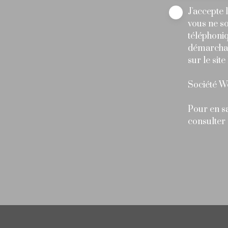
J'accepte
vous ne so
téléphoniq
démarchag
sur le sit
Société W
Pour en sa
consulter