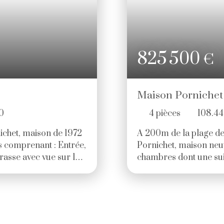
825 500
€
Maison Pornichet 
0
4
pièces
108.4
ichet, maison de 1972
A 200m de la plage de
s comprenant : Entrée,
Pornichet, maison neu
rasse avec vue sur le
chambres dont une suit
de plain-pied, bureau
séjour sur terrasse et 
gagement desservant 3
825 500€ Copropriété d
rand sous-sol avec
procédure en cours).
e. Maison lumineuse
es de la mer et des