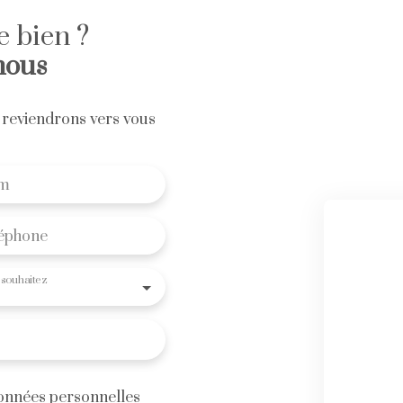
e bien ?
nous
 reviendrons vers vous
m
éphone
souhaitez
données personnelles