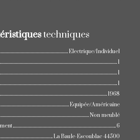
éristiques
techniques
Electrique/Individuel
1
1
1
1968
Equipée/Américaine
Non meublé
iment
6
La Baule-Escoublac 44500