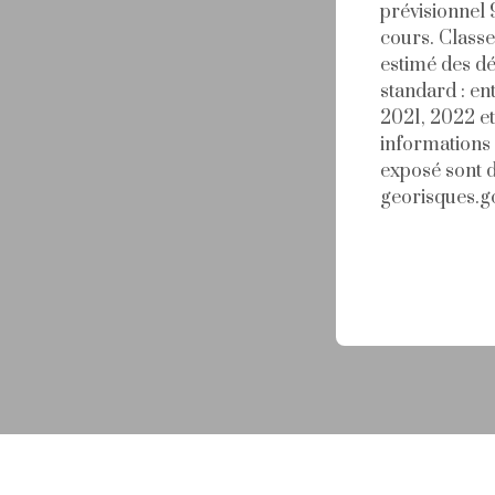
prévisionnel
cours. Classe
estimé des d
standard : en
2021, 2022 e
informations 
exposé sont d
georisques.go