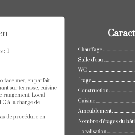
en
Caract
Chauffage
es
:
1
Salle d'eau
WC
Étage
o face mer, en parfait
ant sur terrasse, cuisine
Construction
 de rangement. Local
Cuisine
TC à la charge de
Ameublement
(Pas de procédure en
Nombre d'étages du bât
Localisation