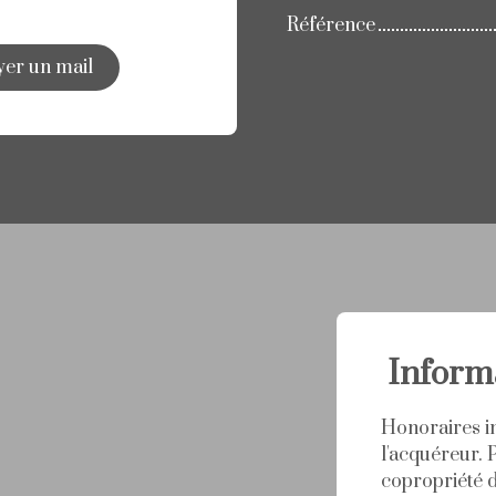
Référence
er un mail
Inform
Honoraires i
l'acquéreur.
copropriété 