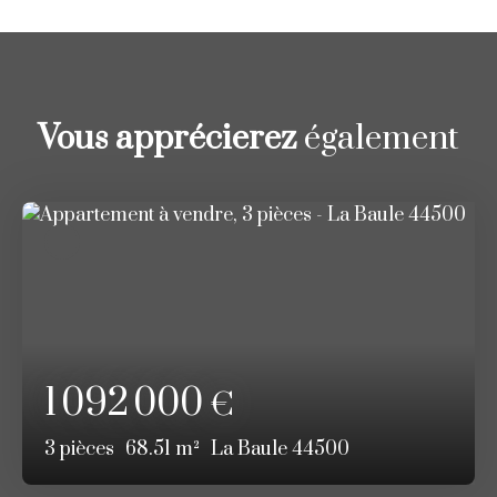
Vous apprécierez
également
1 092 000
€
3
pièces
68.51
m²
La Baule 44500