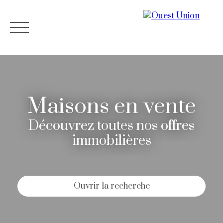
Maisons en vente
Découvrez toutes nos offres
immobilières
Accueil
Nos biens à La Baule
Nos bien
Ouvrir la recherche
Estimation
02 40 24 12 61
Type d'offre