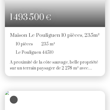
1 493 500
€
Maison Le Pouliguen 10 pièces, 235m²
10
pièces
235
m²
Le Pouliguen 44510
A proximité de la côte sauvage, belle propriété
sur un terrain paysager de 2 278 m² avec
piscine chauffée : Au premier niveau : entrée
avec dégagement, vaste pièce de vie lumineuse
avec cheminée, cuisine avec espace repas
ouvrant sur une grande terrasse avec vue
dégagée sur les pins, la mer et la piscine, suite
parentale, un bureau. À l'étage : trois chambres
donnant sur un balcon privatif, une salle d'eau,