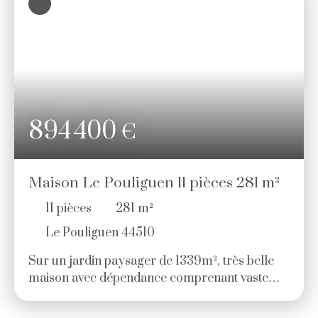
188 lots habitation. (Pas de procédure en
cours). Charges annuelles : 956. 00 euros.
894 400
€
Maison Le Pouliguen 11 pièces 281 m²
11
pièces
281
m²
Le Pouliguen 44510
Sur un jardin paysager de 1339m², très belle
maison avec dépendance comprenant vaste
pièce de vie avec toit cathédrale et cheminée,
cuisine ouverte aménagée et équipée, salon