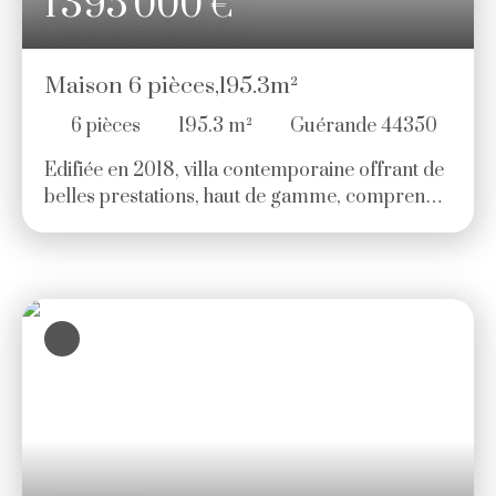
1 395 000
€
Maison 6 pièces,195.3m²
6
pièces
195.3
m²
Guérande 44350
Edifiée en 2018, villa contemporaine offrant de
belles prestations, haut de gamme, comprenant
: Hall d'entrée, vaste pièce de vie avec cuisine
ouverte entièrement équipée donnant sur
grande terrasse plein sud, arrière-cuisine et
cave à vin attenante au salon, 3 suites de plain-
pied, chacune avec salle d'eau privative et WC.
À l'étage : mezzanine/bureau et suite parentale
de plus de 30 m² composée d'une chambre,
dressing et salle de bains avec douche. Le tout
sur un terrain clos et paysager de plus de 4
000 m² avec piscine chauffée. Garage double
et stationnements. Prix: 1. 395. 000€ HAI (3. 33