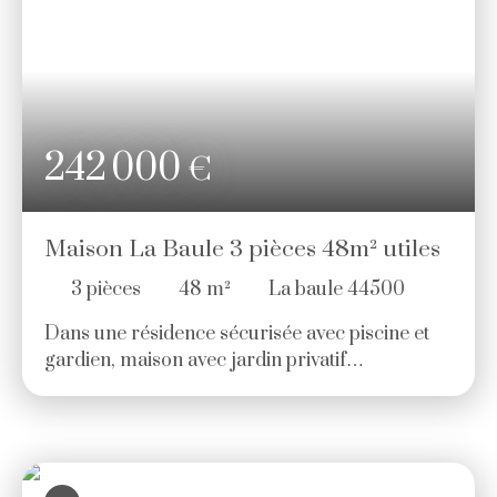
donne sur une cour et jardinet exposés sud
ouest. Prix: 598 500€ HAI (5. 00 %
d'honoraires TTC à la charge de l'acquéreur. )
242 000
€
Maison La Baule 3 pièces 48m² utiles
3
pièces
48
m²
La baule 44500
Dans une résidence sécurisée avec piscine et
gardien, maison avec jardin privatif
comprenant : Pièce de vie avec coin cuisine. A
l'étage 2 chambres, une salle de bains. Cabanon
et stationnement nominatif. Prix 242. 000€ HAI
(5. 22 % d'honoraires TTC à la charge de
l'acquéreur. ) Copropriété de 404 lots - dont