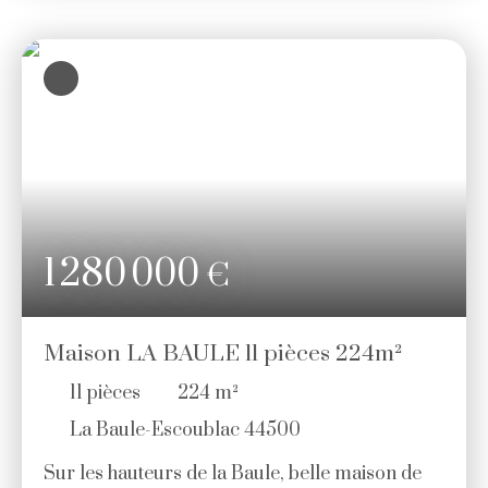
avec insert, suite parentale et grand bureau. A
l'étage, palier desservant 3 chambres, salle de
bains avec douche et wc. Nombreux
rangements. Maison annexe de 53m² avec
pièce de vie et cuisine, 2 chambres, salle d'eau ,
wc et mezzanine aménagée. Terrain de
pétanque, Jacuzzi, cabanon, stationnements .
Prix: 894 400€ (4. 00 % d'honoraires TTC à la
charge de l'acquéreur. )
1 280 000
€
Maison LA BAULE 11 pièces 224m²
11
pièces
224
m²
La Baule-Escoublac 44500
Sur les hauteurs de la Baule, belle maison de