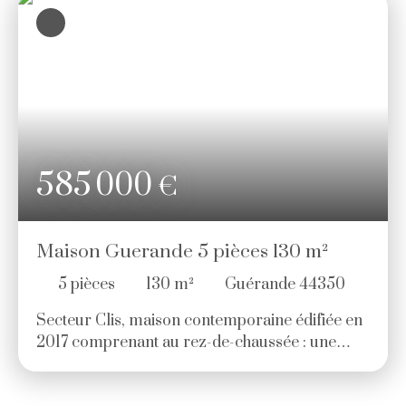
l'acquéreur. )
585 000
€
Maison Guerande 5 pièces 130 m²
5
pièces
130
m²
Guérande 44350
Secteur Clis, maison contemporaine édifiée en
2017 comprenant au rez-de-chaussée : une
entrée, une pièce de vie lumineuse ouvrant sur
deux terrasses exposées sud et ouest, une