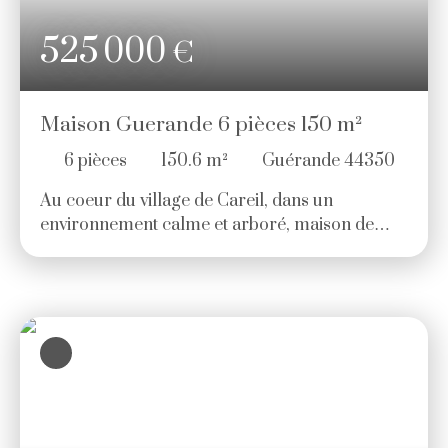
525 000
€
Maison Guerande 6 pièces 150 m²
6
pièces
150.6
m²
Guérande 44350
Au coeur du village de Careil, dans un
environnement calme et arboré, maison de
plain-pied d'environ 150 m² comprenant : une
entrée, un salon avec cheminée, une cuisine
aménagée et équipée ouverte sur une salle à
manger, trois chambres, dont une suite
parentale avec salle de bains privative, une salle
d'eau. À l'étage, une chambre avec accès
extérieur et salle d'eau. Garage avec buanderie.
Des travaux de rénovation sont à prévoir. Prix
525. 000€ (5. 00 % d'honoraires TTC à la