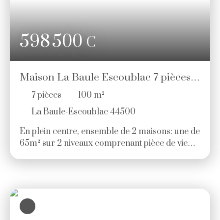
charge de l'acquéreur. )
598 500
€
Maison La Baule Escoublac 7 pièces
100 m²
7
pièces
100
m²
La Baule-Escoublac 44500
En plein centre, ensemble de 2 maisons: une de
65m² sur 2 niveaux comprenant pièce de vie
avec cuisine ouverte, salle d'eau avec wc,
rangements, 3 espaces nuit à l'étage et salle
d'eau avec wc. La 2ème maison de 30m²
environ comprend une pièce de vie, kitchenette,
chambre, salle d'eau avec wc et à l'étage , un
espace nuit. Dépendance de 18m². Le tout