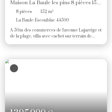
Maison La Baule les pins 8 pièces 152
m²
8
pièces
152
m²
La Baule-Escoublac 44500
A 50m des commerces de l'avenue Lajarrige et
de la plage, villa avec cachet sur terrain de
868m² comprenant entrée, vaste séjour avec
cheminée et salle à manger sur terrasse sud,
cuisine, suite parentale, 2 chambres et salle de
bains. Un ascenseur dessert le rez-de jardin qui
comprend une chambre avec point d'eau,
lingerie, une chambre indépendante avec
douche et un garage double. Dépendance dans
le jardin. Prix: 1 185 600€ HAI (4. 00 %
d'honoraires TTC à la charge de l'acquéreur. )