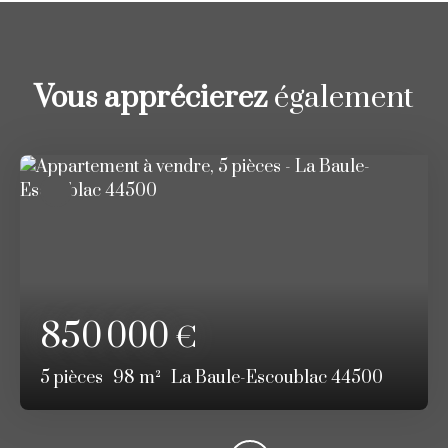
Vous apprécierez
également
850 000
€
5
pièces
98
m²
La Baule-Escoublac 44500