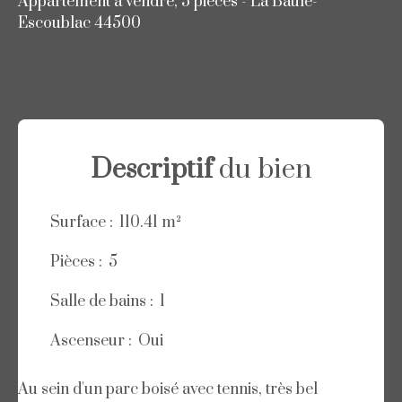
Appartement à vendre, 5 pièces - La Baule-
Escoublac 44500
Descriptif
du bien
Surface
:
110.41
m²
Pièces
:
5
Salle de bains
:
1
Ascenseur
:
Oui
Au sein d'un parc boisé avec tennis, très bel